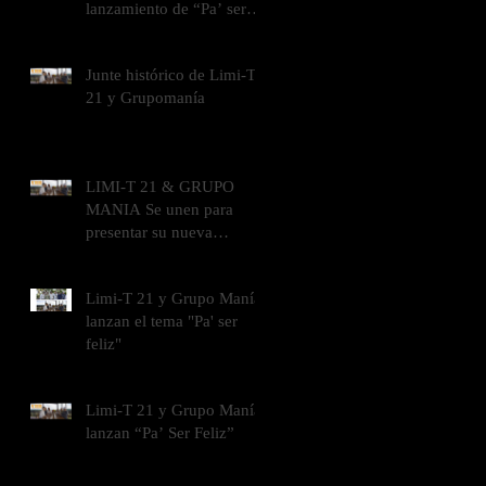
lanzamiento de “Pa’ ser
feliz”
Junte histórico de Limi-T
21 y Grupomanía
LIMI-T 21 & GRUPO
MANIA Se unen para
presentar su nueva
canción “Pa’ Ser Feliz
Limi-T 21 y Grupo Manía
lanzan el tema "Pa' ser
feliz"
Limi-T 21 y Grupo Manía
lanzan “Pa’ Ser Feliz”