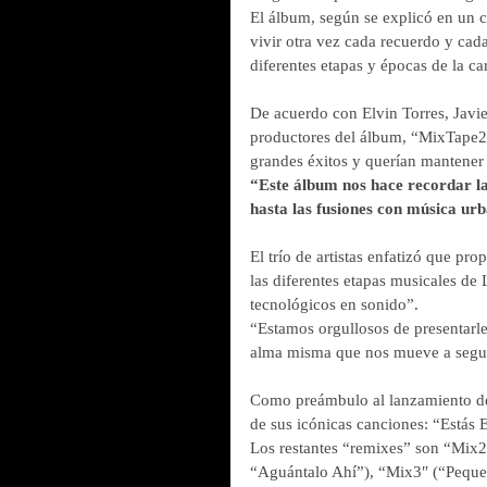
El álbum, según se explicó en un c
vivir otra vez cada recuerdo y ca
diferentes etapas y épocas de la ca
De acuerdo con Elvin Torres, Javi
productores del álbum, “MixTape2″
grandes éxitos y querían mantener 
“Este álbum nos hace recordar la
hasta las fusiones con música urb
El trío de artistas enfatizó que pr
las diferentes etapas musicales de
tecnológicos en sonido”.
“Estamos orgullosos de presentarles
alma misma que nos mueve a seguir
Como preámbulo al lanzamiento del 
de sus icónicas canciones: “Está
Los restantes “remixes” son “Mix
“Aguántalo Ahí”), “Mix3″ (“Peque