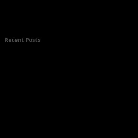
duermas, Una noche
más...” a CASA LLEN
en el Coliseo de P
Recent Posts