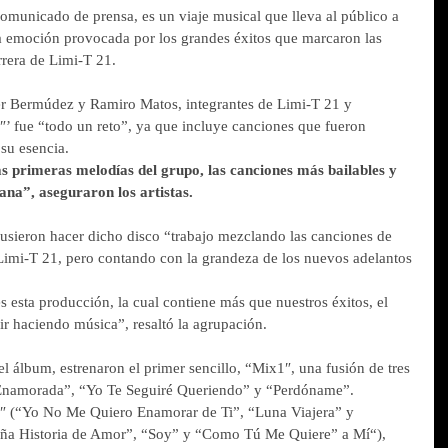
omunicado de prensa, es un viaje musical que lleva al público a 
da emoción provocada por los grandes éxitos que marcaron las 
rrera de Limi-T 21.
er Bermúdez y Ramiro Matos, integrantes de Limi-T 21 y 
’ fue “todo un reto”, ya que incluye canciones que fueron 
su esencia.
s primeras melodías del grupo, las canciones más bailables y 
ana”, aseguraron los artistas.
opusieron hacer dicho disco “trabajo mezclando las canciones de 
 Limi-T 21, pero contando con la grandeza de los nuevos adelantos 
 esta producción, la cual contiene más que nuestros éxitos, el 
 haciendo música”, resaltó la agrupación.
álbum, estrenaron el primer sencillo, “Mix1″, una fusión de tres 
s Enamorada”, “Yo Te Seguiré Queriendo” y “Perdóname”.
2″ (“Yo No Me Quiero Enamorar de Ti”, “Luna Viajera” y 
ña Historia de Amor”, “Soy” y “Como Tú Me Quiere” a Mí“), 