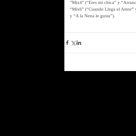
”Mix4″ (“Eres mi chica” y “Arran
“Mix6″ (“Cuando Llega el Amor” y 
y “A la Nena le gusta”).