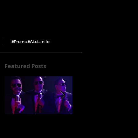
#Proms #ALoLimite
Featured Posts
LIMI-T Para Siempre
LIMI-T 21 musicaliza
El Show de TV “No te