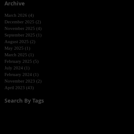
Archive
March 2026
(4)
4 posts
December 2025
(2)
2 posts
November 2025
(4)
4 posts
September 2025
(1)
1 post
August 2025
(2)
2 posts
May 2025
(1)
1 post
March 2025
(1)
1 post
February 2025
(5)
5 posts
July 2024
(1)
1 post
February 2024
(1)
1 post
November 2023
(2)
2 posts
April 2023
(43)
43 posts
Search By Tags
Dj Subelo
El Gangster
El Remix
Limi-T 21
No te duermas, Una noche más
Telemundo
Wapa America
Wapa tv