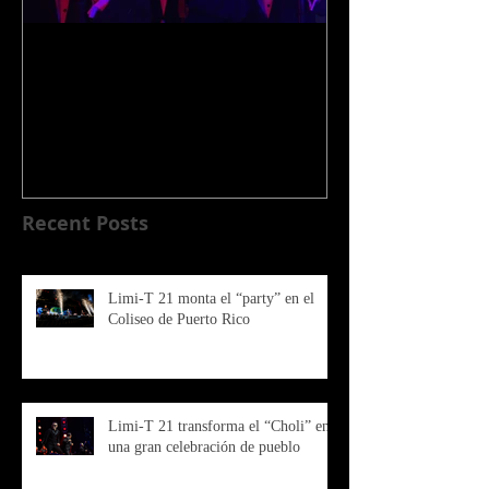
LIMI-T Para Siempre
LIMI-T 21 music
de TV “No te d
noche más...”
en el Coliseo de
Recent Posts
Limi-T 21 monta el “party” en el
Coliseo de Puerto Rico
Limi-T 21 transforma el “Choli” en
una gran celebración de pueblo