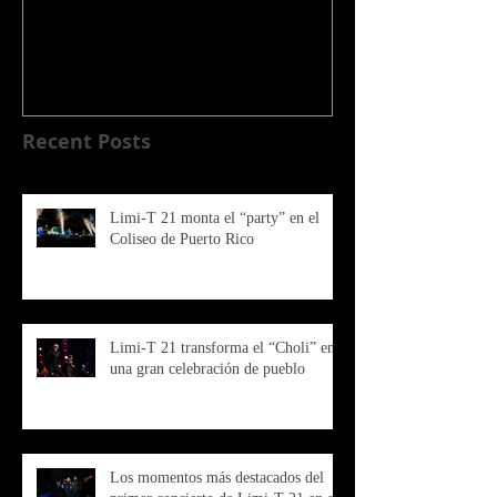
de TV “No te d
noche más...”
en el Coliseo de
Recent Posts
Limi-T 21 monta el “party” en el
Coliseo de Puerto Rico
Limi-T 21 transforma el “Choli” en
una gran celebración de pueblo
Los momentos más destacados del