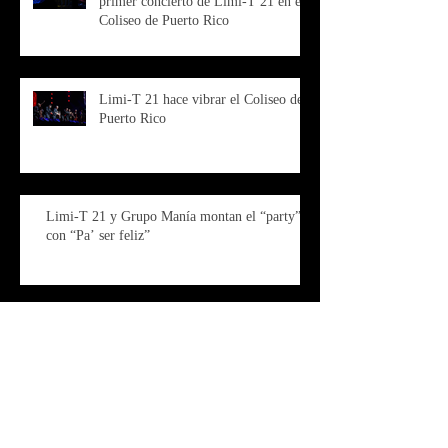
primer concierto de Limi-T 21 en el
Coliseo de Puerto Rico
Limi-T 21 hace vibrar el Coliseo de
Puerto Rico
Limi-T 21 y Grupo Manía montan el “party”
con “Pa’ ser feliz”
Limi-T21 y Grupo Manía se juntan
en el lanzamiento de “Pa’ ser feliz”
Junte histórico de Limi-T 21 y