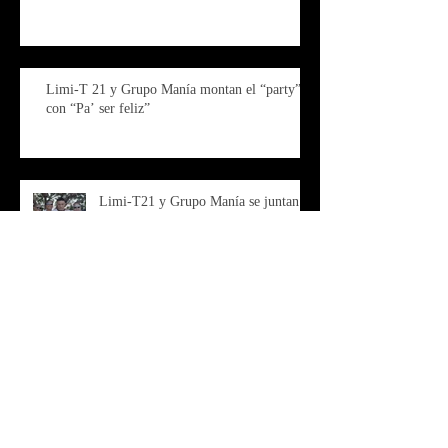
Limi-T 21 y Grupo Manía montan el “party”
con “Pa’ ser feliz”
Limi-T21 y Grupo Manía se juntan
en el lanzamiento de “Pa’ ser feliz”
Junte histórico de Limi-T 21 y
Grupomanía
LIMI-T 21 & GRUPO MANIA Se
unen para presentar su nueva canción