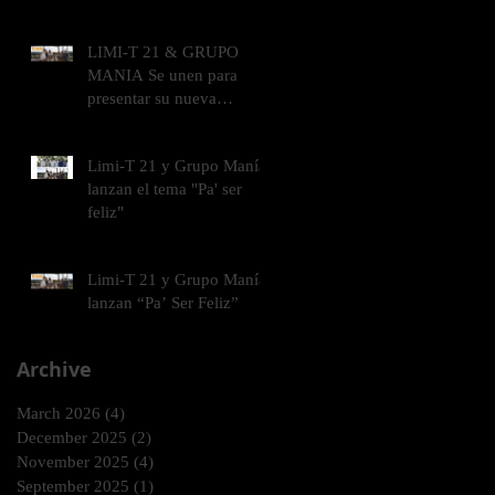
LIMI-T 21 & GRUPO
MANIA Se unen para
presentar su nueva
canción “Pa’ Ser Feliz
Limi-T 21 y Grupo Manía
lanzan el tema "Pa' ser
feliz"
Limi-T 21 y Grupo Manía
lanzan “Pa’ Ser Feliz”
Archive
March 2026
(4)
4 posts
December 2025
(2)
2 posts
November 2025
(4)
4 posts
September 2025
(1)
1 post