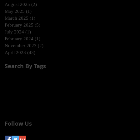
August 2025
(2)
2 posts
May 2025
(1)
1 post
March 2025
(1)
1 post
February 2025
(5)
5 posts
July 2024
(1)
1 post
February 2024
(1)
1 post
November 2023
(2)
2 posts
April 2023
(43)
43 posts
Search By Tags
Dj Subelo
El Gangster
El Remix
Limi-T 21
No te duermas, Una noche más
Telemundo
Wapa America
Wapa tv
estreno
fundaciones
limi-t21
límite 21
merengue
música
primera dama
urbano;
Follow Us