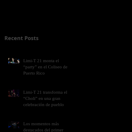
duermas, Una noche
más...” a CASA LLEN
en el Coliseo de P
Recent Posts
Limi-T 21 monta el
“party” en el Coliseo de
Puerto Rico
Limi-T 21 transforma el
“Choli” en una gran
celebración de pueblo
Los momentos más
destacados del primer