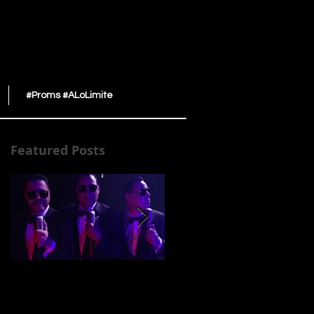
#Proms #ALoLimite
Featured Posts
LIMI-T Para Siempre
LIMI-T 21 musicaliza
El Show de TV “No te